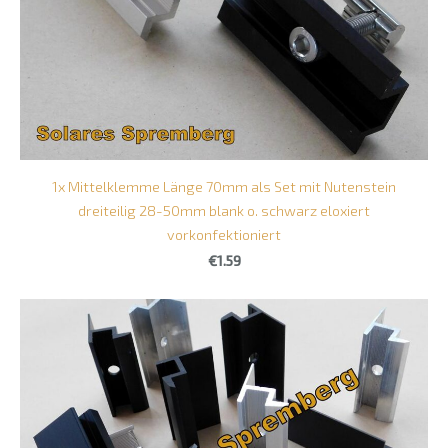
1x Mittelklemme Länge 70mm als Set mit Nutenstein
dreiteilig 28-50mm blank o. schwarz eloxiert
vorkonfektioniert
€1.59