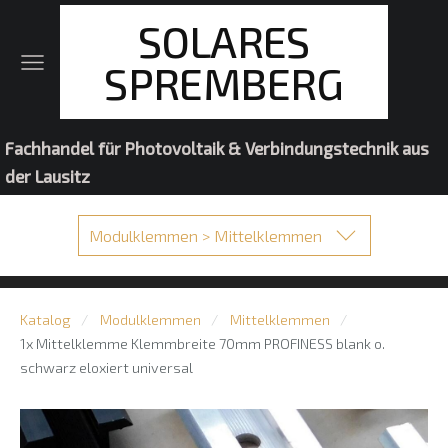
SOLARES
SPREMBERG
Fachhandel für Photovoltaik & Verbindungstechnik aus
der Lausitz
Modulklemmen > Mittelklemmen
Katalog
Modulklemmen
Mittelklemmen
1x Mittelklemme Klemmbreite 70mm PROFINESS blank o.
schwarz eloxiert universal