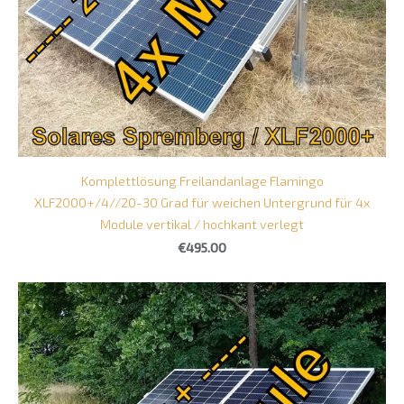
Komplettlösung Freilandanlage Flamingo
XLF2000+/4//20-30 Grad für weichen Untergrund für 4x
Module vertikal / hochkant verlegt
€495.00