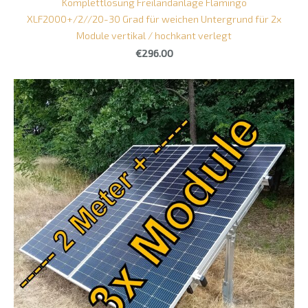
Komplettlösung Freilandanlage Flamingo
XLF2000+/2//20-30 Grad für weichen Untergrund für 2x
Module vertikal / hochkant verlegt
€296.00