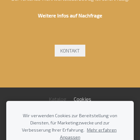
Weitere Infos auf Nachfrage
KONTAKT
Katalog
Cookies
Wir verwenden Cookies zur Bereitstellung von
Impressum
/
AGB
/
Diensten, für Marketingzwecke und zur
Datenschutzrichtlinie
/
Kontakt
Verbesserung Ihrer Erfahrung.
Mehr erfahren
Anpassen