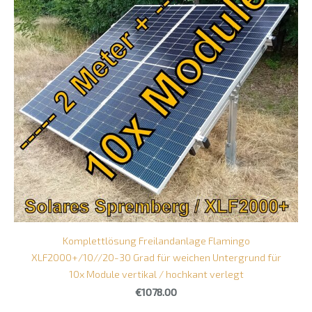
Komplettlösung Freilandanlage Flamingo
XLF2000+/10//20-30 Grad für weichen Untergrund für
10x Module vertikal / hochkant verlegt
€1078.00