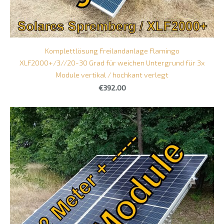
Komplettlösung Freilandanlage Flamingo
XLF2000+/3//20-30 Grad für weichen Untergrund für 3x
Module vertikal / hochkant verlegt
€392.00