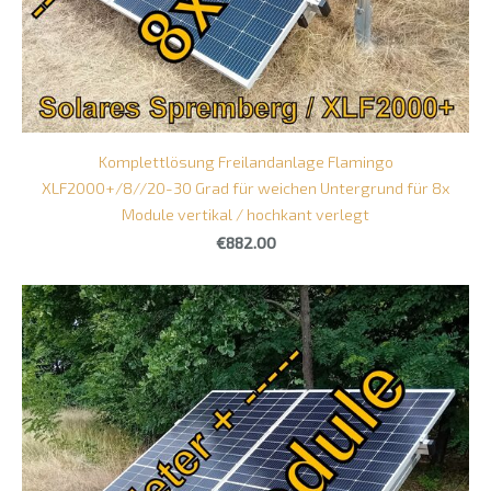
Komplettlösung Freilandanlage Flamingo
XLF2000+/8//20-30 Grad für weichen Untergrund für 8x
Module vertikal / hochkant verlegt
€882.00