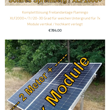
Komplettlösung Freilandanlage Flamingo
XLF2000+/7//20-30 Grad für weichen Untergrund für 7x
Module vertikal / hochkant verlegt
€784.00