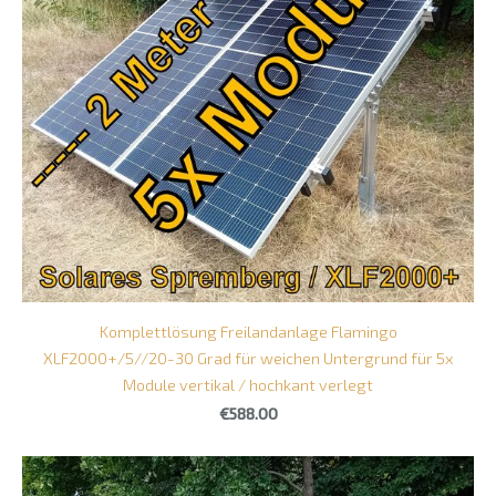
Komplettlösung Freilandanlage Flamingo
XLF2000+/5//20-30 Grad für weichen Untergrund für 5x
Module vertikal / hochkant verlegt
€588.00