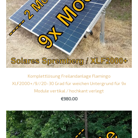
Komplettlösung Freilandanlage Flamingo
XLF2000+/9//20-30 Grad für weichen Untergrund für 9x
Module vertikal / hochkant verlegt
€980.00