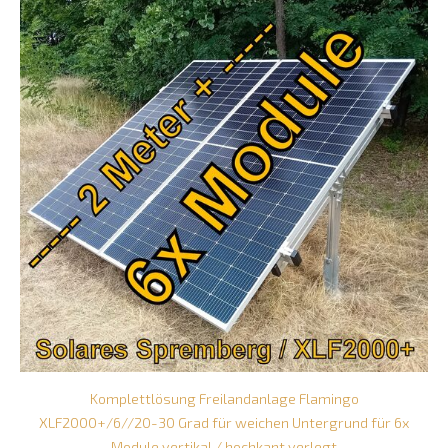
Komplettlösung Freilandanlage Flamingo
XLF2000+/6//20-30 Grad für weichen Untergrund für 6x
Module vertikal / hochkant verlegt