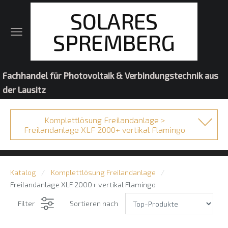
SOLARES
SPREMBERG
Fachhandel für Photovoltaik & Verbindungstechnik aus
der Lausitz
Komplettlösung Freilandanlage >
Freilandanlage XLF 2000+ vertikal Flamingo
Katalog
Komplettlösung Freilandanlage
Freilandanlage XLF 2000+ vertikal Flamingo
Filter
Sortieren nach