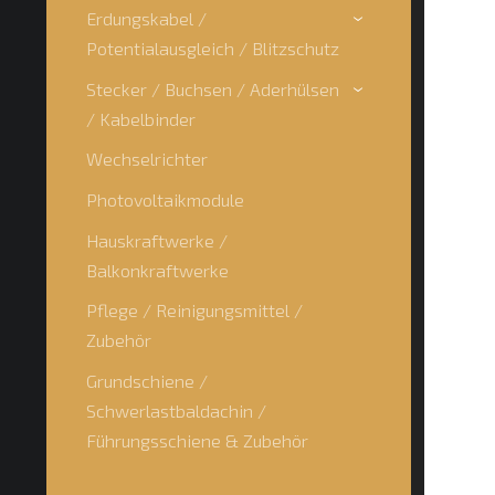
Erdungskabel /
›
Potentialausgleich / Blitzschutz
Stecker / Buchsen / Aderhülsen
›
/ Kabelbinder
Wechselrichter
Photovoltaikmodule
Hauskraftwerke /
Balkonkraftwerke
Pflege / Reinigungsmittel /
Zubehör
Grundschiene /
Schwerlastbaldachin /
Führungsschiene & Zubehör