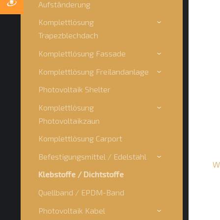
Aufständerung
Komplettlösung
›
Trapezblechdach
Komplettlösung Fassade
›
Komplettlösung Freilandanlage
›
Photovoltaik Shelter
Komplettlösung
›
Photovoltaikzaun
Komplettlösung Carport
Befestigungsmittel / Edelstahl
›
W
Klebstoffe / Dichtstoffe
Quellband / EPDM-Band
Photovoltaik Kabel
›