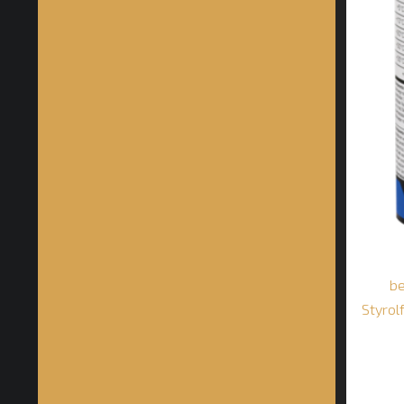
be
Styrol