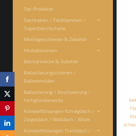
Top-Produkte
Dachhaken / Falzklemmen /
›
Trapezblechschuhe
Montageschienen & Zubehör
›
Modulklemmen
›
Basisdreiecke & Zubehör
Ballastierungschienen /
Ballastmulden
Ballastierung / Beschwerung /
be
Fertigfundamente
Fl
Komplettlösungen Schrägdach /
›
Kl
Ziegeldach / Welldach / Bitum
schwa
Komplettlösungen Flachdach /
›