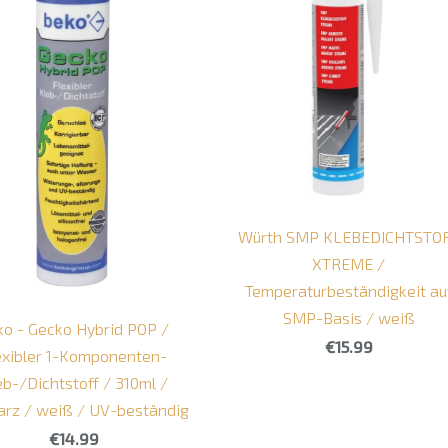
Würth SMP KLEBEDICHTSTO
XTREME /
Temperaturbeständigkeit au
SMP-Basis / weiß
ko - Gecko Hybrid POP /
€15.99
exibler 1-Komponenten-
eb-/Dichtstoff / 310ml /
rz / weiß / UV-beständig
€14.99