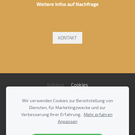
Weitere Infos auf Nachfrage
KONTAKT
Katalog
Cookies
Wir verwenden Cookies zur Bereitstellung von
Impressum
/
AGB
/
Diensten, für Marketingzwecke und zur
Datenschutzrichtlinie
/
Kontakt
Verbesserung Ihrer Erfahrung.
Mehr erfahren
Anpassen
Bregenzer Straße 9-11 / Gewerbegebiet Ost / 03130
Spremberg / Im Herzen der Lausitz