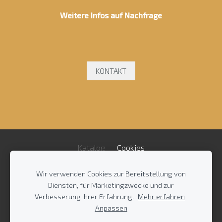
Weitere Infos auf Nachfrage
KONTAKT
Katalog
Cookies
Wir verwenden Cookies zur Bereitstellung von
Impressum
/
AGB
/
Diensten, für Marketingzwecke und zur
Datenschutzrichtlinie
/
Kontakt
Verbesserung Ihrer Erfahrung.
Mehr erfahren
Anpassen
Bregenzer Straße 9-11 / Gewerbegebiet Ost / 03130