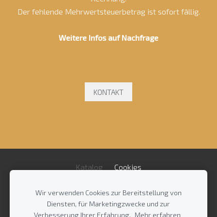
Der fehlende Mehrwertsteuerbetrag ist sofort fällig.
Weitere Infos auf Nachfrage
KONTAKT
Katalog
Cookies
Wir verwenden Cookies zur Bereitstellung von
Impressum
/
AGB
/
Diensten, für Marketingzwecke und zur
Datenschutzrichtlinie
/
Kontakt
Verbesserung Ihrer Erfahrung.
Mehr erfahren