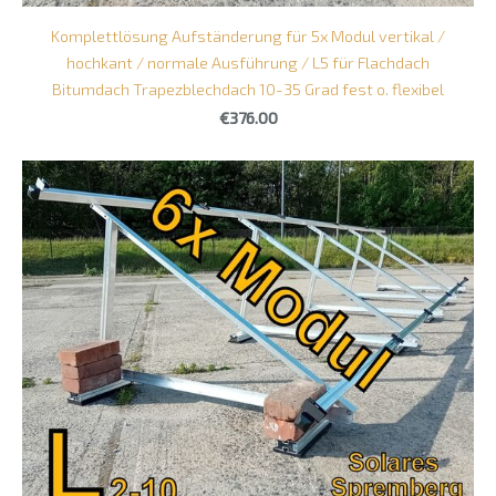
Komplettlösung Aufständerung für 5x Modul vertikal /
hochkant / normale Ausführung / L5 für Flachdach
Bitumdach Trapezblechdach 10-35 Grad fest o. flexibel
€376.00