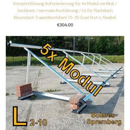
Komplettlösung Aufständerung für 4x Modul vertikal /
hochkant / normale Ausführung / L4 für Flachdach
Bitumdach Trapezblechdach 10-35 Grad fest o. flexibel
€304.00