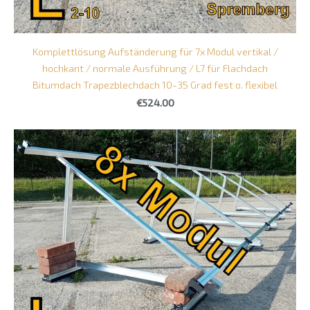
Komplettlösung Aufständerung für 7x Modul vertikal /
hochkant / normale Ausführung / L7 für Flachdach
Bitumdach Trapezblechdach 10-35 Grad fest o. flexibel
€524.00