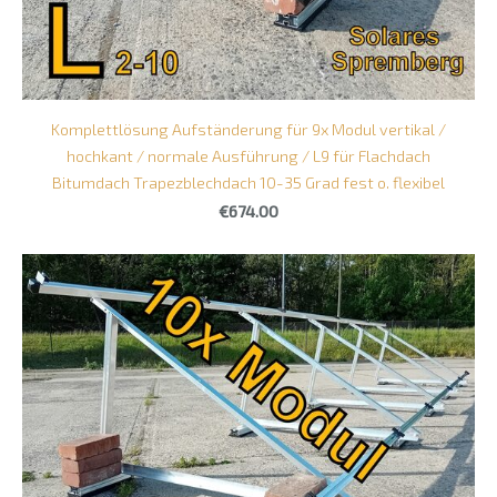
Komplettlösung Aufständerung für 9x Modul vertikal /
hochkant / normale Ausführung / L9 für Flachdach
Bitumdach Trapezblechdach 10-35 Grad fest o. flexibel
€674.00