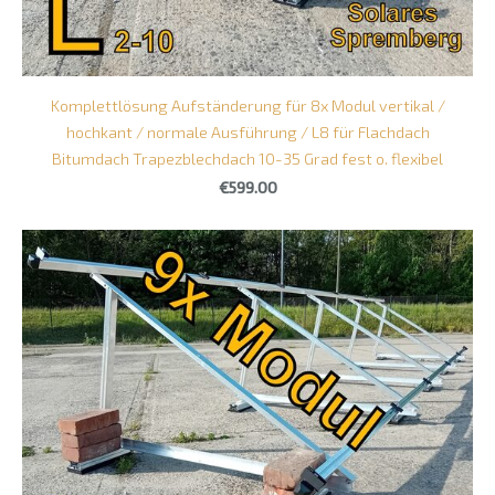
Komplettlösung Aufständerung für 8x Modul vertikal /
hochkant / normale Ausführung / L8 für Flachdach
Bitumdach Trapezblechdach 10-35 Grad fest o. flexibel
€599.00