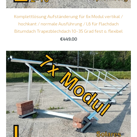
Komplettlösung Aufständerung für 6x Modul vertikal /
hochkant / normale Ausführung / L6 für Flachdach
Bitumdach Trapezblechdach 10-35 Grad fest o. flexibel
€449.00