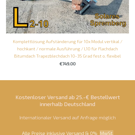
Komplettlösung Aufständerung für 10x Modul vertikal /
hochkant / normale Ausführung / L10 für Flachdach
Bitumdach Trapezblechdach 10-35 Grad fest o. flexibel
€749.00
Kostenloser Versand ab 25.-€ Bestellwert
innerhalb Deutschland
Internationaler Versand auf Anfrage möglich
Alle Preise inklusive Versand & 0%
MwSt.