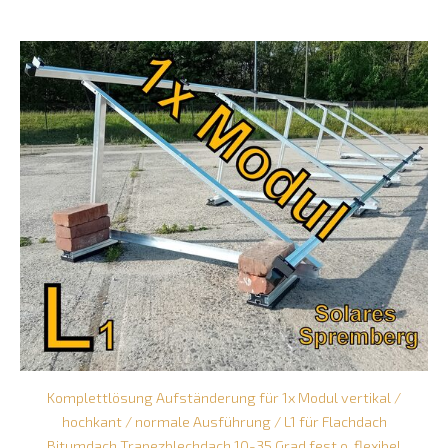
Komplettlösung Aufständerung für 1x Modul vertikal /
hochkant / normale Ausführung / L1 für Flachdach
Bitumdach Trapezblechdach 10-35 Grad fest o. flexibel