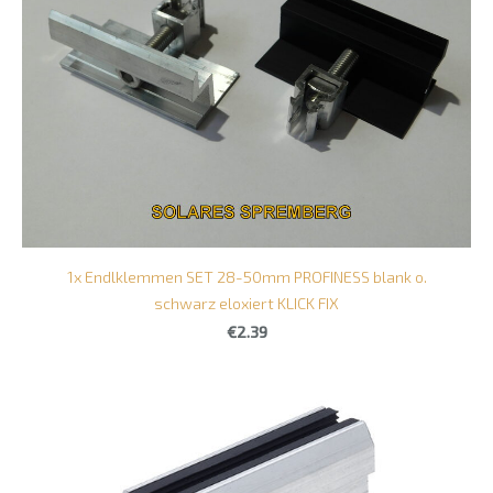
1x Endlklemmen SET 28-50mm PROFINESS blank o.
schwarz eloxiert KLICK FIX
€2.39