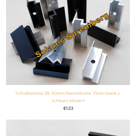
1x Endklemme 28-50mm Klemmbreite 70mm blank o.
schwarz eloxiert
€1.53