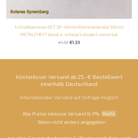
1x Endlklemmen SET 30-40mm Klemmenbreite 50mm
METALZYBYT blank o. schwarz eloxiert universal
€1.50
€1.33
Kostenloser Versand ab 25.-€ Bestellwert
innerhalb Deutschland
Internationaler Versand auf Anfrage möglich
Alle Preise inklusive Versand & 0%
MwSt.
Wenn nicht anders angegeben
bei allen Gewerbetreibenden & Wiederverkäufern, wird