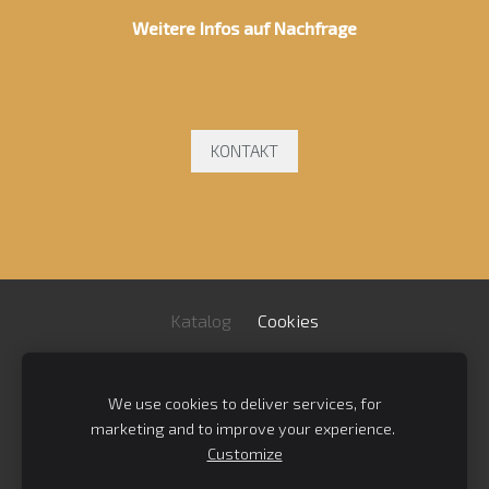
Weitere Infos auf Nachfrage
KONTAKT
Katalog
Cookies
Impressum
/
AGB
/
We use cookies to deliver services, for
Datenschutzrichtlinie
/
Kontakt
marketing and to improve your experience.
Customize
Bregenzer Straße 9-11 / Gewerbegebiet Ost / 03130