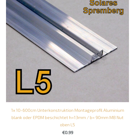
1x 10-600cm Unterkonstruktion Montageprofil Aluminium
blank oder EPDM beschichtet h=13mm / b= 90mm M8 Nut
oben L5
€0.99