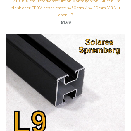
1x 10-600cm Unterkonstruktion Montageprofil Aluminium
blank oder EPDM beschichtet h=60mm / b= 90mm M8 Nut
oben L8
€1.49