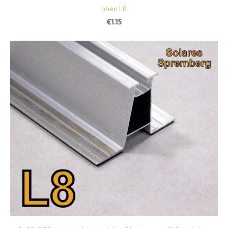
oben L6
€1.15