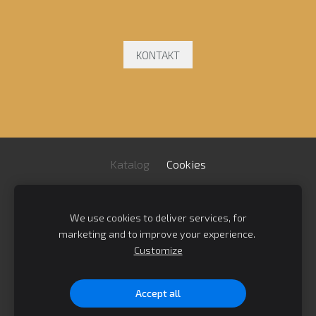
KONTAKT
Katalog
Cookies
Impressum
/
AGB
/
We use cookies to deliver services, for
Datenschutzrichtlinie
/
Kontakt
marketing and to improve your experience.
Customize
Bregenzer Straße 9-11 / Gewerbegebiet Ost / 03130
Spremberg / Im Herzen der Lausitz
Accept all