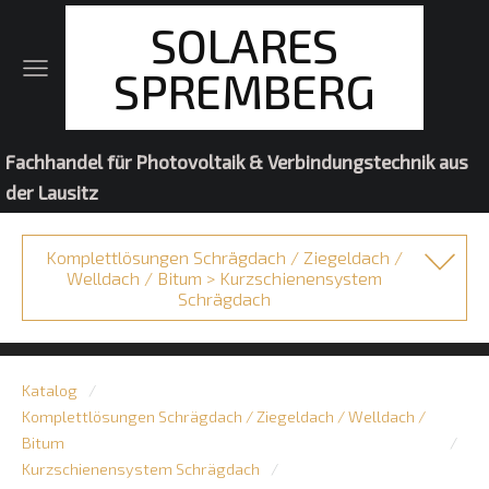
SOLARES
SPREMBERG
Fachhandel für Photovoltaik & Verbindungstechnik aus
der Lausitz
Komplettlösungen Schrägdach / Ziegeldach /
Welldach / Bitum > Kurzschienensystem
Schrägdach
Katalog
Komplettlösungen Schrägdach / Ziegeldach / Welldach /
Bitum
Kurzschienensystem Schrägdach