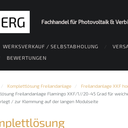
BERG
Fachhandel für Photovoltaik & Verb
WERKSVERKAUF / SELBSTABHOLUNG
VERS
BEWERTUNGEN
Komplettlösung Freilandanlage
Freilandanlage XKF ho
lösung Freilandanlage Flamingo XKF/1//20-45 Grad für weichen
erlegt / zur Klemmung auf der langen Modulseite
plettlösung