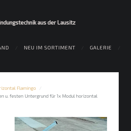
indungstechnik aus der Lausitz
AND
NEU IM SORTIMENT
GALERIE
rizontal Flamingo
 u. festen Untergrund für 1x Modul horizontal