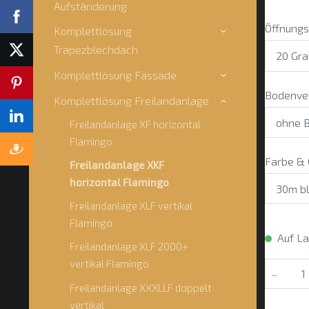
Aufständerung
Öffnungs
Komplettlösung
›
Trapezblechdach
Komplettlösung Fassade
›
Bodenve
Komplettlösung Freilandanlage
›
Freilandanlage XF horizontal
Flamingo
Farbe &
Freilandanlage XKF
horizontal Flamingo
Freilandanlage XLF vertikal
Flamingo
Auf L
Freilandanlage XLF 2000+
vertikal Flamingo
-
Freilandanlage XXXLLF doppelt
vertikal