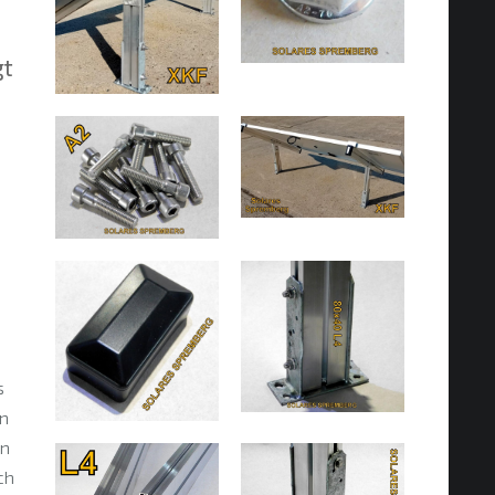
gt
s
n
en
ch