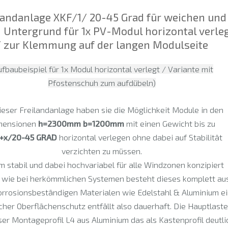
landanlage XKF/1/ 20-45 Grad für weichen und
 Untergrund für 1x PV-Modul horizontal verle
/ zur Klemmung auf der langen Modulseite
ufbaubeispiel für 1x Modul horizontal verlegt / Variante mit
Pfostenschuh zum aufdübeln)
ieser Freilandanlage haben sie die Möglichkeit Module in den
mensionen
h=2300mm b=1200mm
mit
einen Gewicht bis zu
+x/20-45 GRAD
horizontal verlegen ohne dabei auf Stabilität
verzichten zu müssen.
m stabil und dabei hochvariabel für alle Windzonen konzipiert
 wie bei herkömmlichen Systemen besteht dieses komplett au
rrosionsbeständigen Materialen wie Edelstahl & Aluminium ei
icher Oberflächenschutz entfällt also dauerhaft. Die Hauptlast
ser Montageprofil L4 aus Aluminium das als Kastenprofil deutli