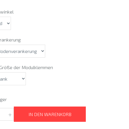
winkel
rankerung
 Größe der Modulklemmen
ager
+
IN DEN WARENKORB