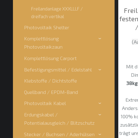
Freilandanlage XXXLLLF /
Frei
dreifach vertikal
festen
Photovoltaik Shelter
Komplettlösung
›
(A
Photovoltaikzaun
Komplettlösung Carport
Mit d
Befestigungsmittel / Edelstahl
›
Di
Klebstoffe / Dichtstoffe
38kg
Quellband / EPDM-Band
Extre
Photovoltaik Kabel
›
Anders
Erdungskabel /
100% ko
›
Potentialausgleich / Blitzschutz
zusätzl
trägt un
Stecker / Buchsen / Aderhülsen
›