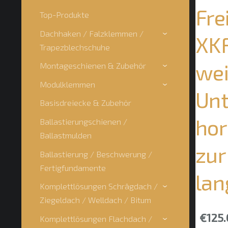
Fre
Top-Produkte
Dachhaken / Falzklemmen /
XKF
›
Trapezblechschuhe
wei
Montageschienen & Zubehör
›
Modulklemmen
›
Unt
Basisdreiecke & Zubehör
hor
Ballastierungschienen /
Ballastmulden
zur
Ballastierung / Beschwerung /
Fertigfundamente
lan
Komplettlösungen Schrägdach /
›
Ziegeldach / Welldach / Bitum
€125.
Komplettlösungen Flachdach /
›