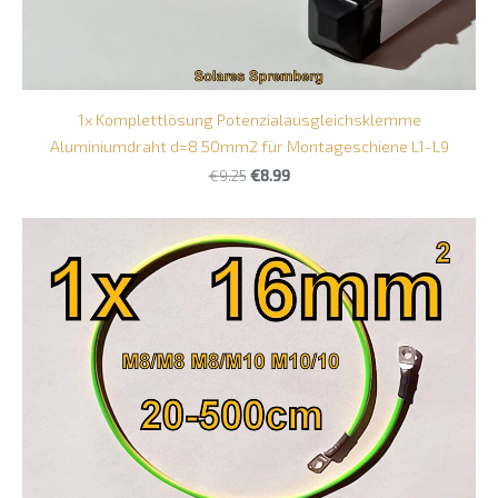
1x Komplettlösung Potenzialausgleichsklemme
Aluminiumdraht d=8 50mm2 für Montageschiene L1-L9
€9.25
€8.99