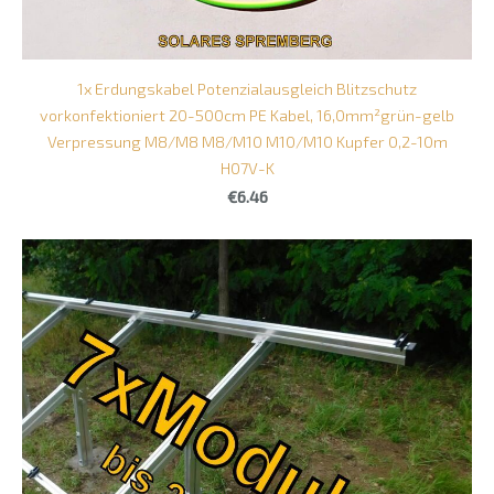
1x Erdungskabel Potenzialausgleich Blitzschutz
vorkonfektioniert 20-500cm PE Kabel, 16,0mm²grün-gelb
Verpressung M8/M8 M8/M10 M10/M10 Kupfer 0,2-10m
H07V-K
€6.46