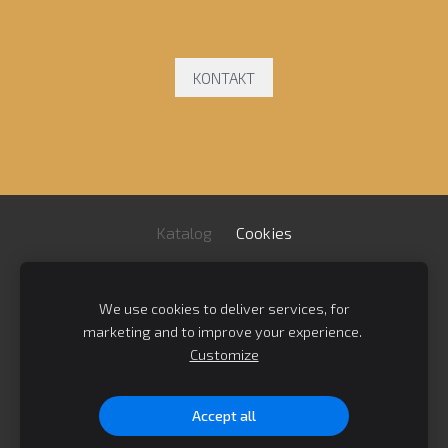
KONTAKT
Katalog
Cookies
Impressum
/
AGB
/
We use cookies to deliver services, for
Datenschutzrichtlinie
/
Kontakt
marketing and to improve your experience.
Customize
Bregenzer Straße 9-11 / Gewerbegebiet Ost / 03130
Spremberg / Im Herzen der Lausitz
Accept all